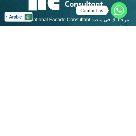
Contact us
Arabic
▼
مرحبًا بك في منصة IFC – International Facade Consultant،
الأكاديمية الرائدة في تعليم هندسة الواجهات المعمارية في
منطقة الشرق الأوسط وشمال أفريقيا.
روابط سريعة
كن على تواصل
info@ifc-
الرئيسية
consultant.com
الدورات
العنوان: القاهرة
الجديدة - مكتب 311 -
المجموعات
مبني 4 هايد بارك -
المنتديات
بيزنس بلازا - شارع
التسعين الجنوبي
تواصل معنا