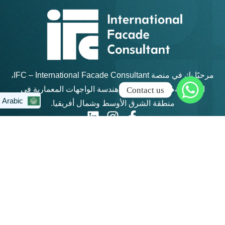
مرحبًا بك في منصة IFC – International Facade Consultant،
الأكاديمية الرائدة في تعليم هندسة الواجهات المعمارية في
Contact us
Arabic
▼
منطقة الشرق الأوسط وشمال أفريقيا.
روابط سريعة
كن على تواصل
info@ifc-
الرئيسية
consultant.com
الدورات
العنوان: القاهرة
الجديدة - مكتب 311 -
المجموعات
مبني 4 هايد بارك -