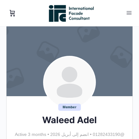
Member
Waleed Adel
@01282433190
•
انضم إلى أبريل 2026
•
Active 3 months