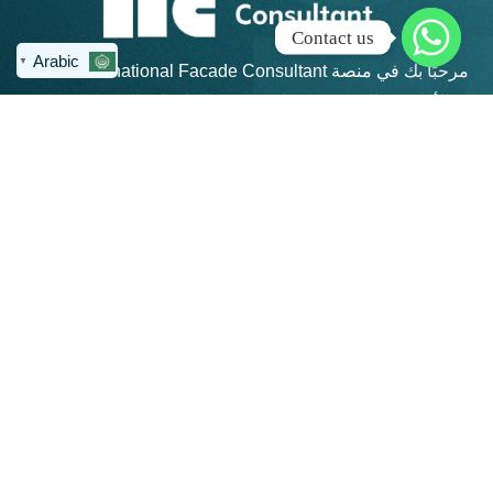
Contact us
Arabic
▼
مرحبًا بك في منصة IFC – International Facade Consultant،
الأكاديمية الرائدة في تعليم هندسة الواجهات المعمارية في
منطقة الشرق الأوسط وشمال أفريقيا.
روابط سريعة
كن على تواصل
info@ifc-
الرئيسية
consultant.com
الدورات
العنوان: القاهرة
الجديدة - مكتب 311 -
المجموعات
مبني 4 هايد بارك -
المنتديات
بيزنس بلازا - شارع
التسعين الجنوبي
تواصل معنا