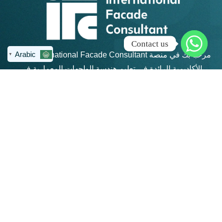
Contact us
Arabic
مرحبًا بك في منصة IFC – International Facade Consultant،
▼
الأكاديمية الرائدة في تعليم هندسة الواجهات المعمارية في
منطقة الشرق الأوسط وشمال أفريقيا.
روابط سريعة
كن على تواصل
info@ifc-
الرئيسية
consultant.com
الدورات
العنوان: القاهرة
الجديدة - مكتب 311 -
المجموعات
مبني 4 هايد بارك -
المنتديات
بيزنس بلازا - شارع
التسعين الجنوبي