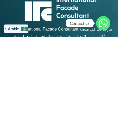
Contact us
Arabic
مرحبًا بك في منصة IFC – International Facade Consultant،
▼
الأكاديمية الرائدة في تعليم هندسة الواجهات المعمارية في
منطقة الشرق الأوسط وشمال أفريقيا.
روابط سريعة
كن على تواصل
info@ifc-
الرئيسية
consultant.com
الدورات
العنوان: القاهرة
الجديدة - مكتب 311 -
المجموعات
مبني 4 هايد بارك -
المنتديات
بيزنس بلازا - شارع
التسعين الجنوبي