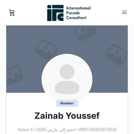
Member
Zainab Youssef
@00971508036782
•
انضم إلى مارس 2026
•
Active 3