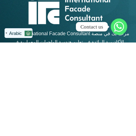
Contact us
Arabic
مرحبًا بك في منصة IFC – International Facade Consultant،
▼
الأكاديمية الرائدة في تعليم هندسة الواجهات المعمارية في
منطقة الشرق الأوسط وشمال أفريقيا.
روابط سريعة
كن على تواصل
info@ifc-
الرئيسية
consultant.com
الدورات
العنوان: القاهرة
الجديدة - مكتب 311 -
المجموعات
مبني 4 هايد بارك -
المنتديات
بيزنس بلازا - شارع
التسعين الجنوبي