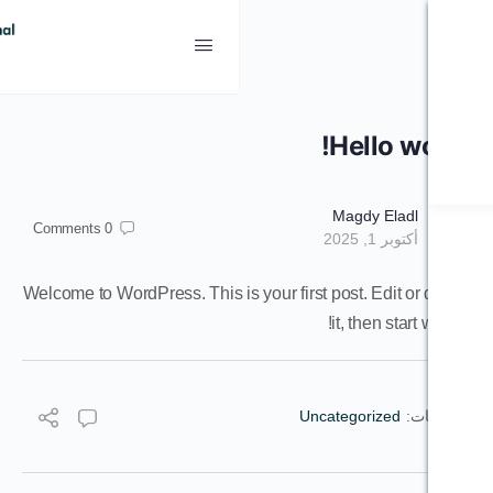
Hel
Magd
Comments
0
Welcome to WordPress. This is your first post.
it, t
Uncatego