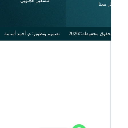
التسعين الجنوبي
وظة©2026
تصميم وتطوير: م. أحمد أسامة