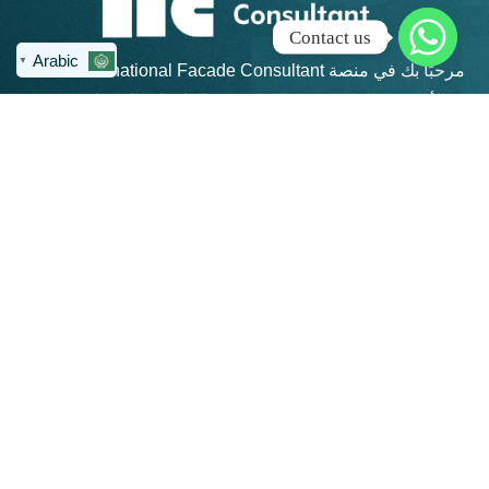
Contact us
Arabic
▼
مرحبًا بك في منصة IFC – International Facade Consultant،
الأكاديمية الرائدة في تعليم هندسة الواجهات المعمارية في
منطقة الشرق الأوسط وشمال أفريقيا.
روابط سريعة
كن على تواصل
info@ifc-
الرئيسية
consultant.com
الدورات
العنوان: القاهرة
الجديدة - مكتب 311 -
المجموعات
مبني 4 هايد بارك -
المنتديات
بيزنس بلازا - شارع
التسعين الجنوبي
تواصل معنا