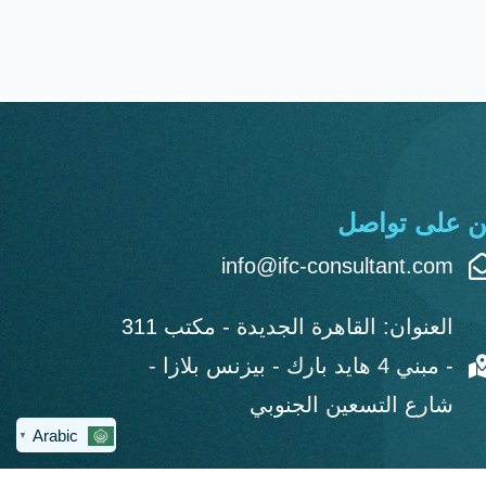
ن على تواصل
info@ifc-consultant.com
العنوان: القاهرة الجديدة - مكتب 311
- مبني 4 هايد بارك - بيزنس بلازا -
شارع التسعين الجنوبي
Arabic
▼