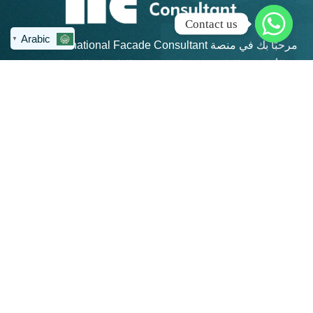
Contact us
Arabic
▼
مرحبًا بك في منصة IFC – International Facade Consultant،
الأكاديمية الرائدة في تعليم هندسة الواجهات المعمارية في
منطقة الشرق الأوسط وشمال أفريقيا.
روابط سريعة
كن على تواصل
info@ifc-
الرئيسية
consultant.com
الدورات
العنوان: القاهرة
الجديدة - مكتب 311 -
المجموعات
مبني 4 هايد بارك -
المنتديات
بيزنس بلازا - شارع
التسعين الجنوبي
تواصل معنا