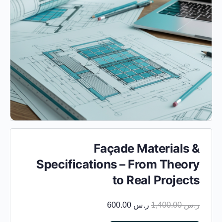
Façade Materials &
Specifications – From Theory
to Real Projects
ر.س
1,400.00
ر.س
600.00