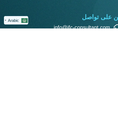
ن على تواصل
Arabic
▼
info@ifc-consultant.com
العنوان: القاهرة الجديدة - مكتب 311
- مبني 4 هايد بارك - بيزنس بلازا -
شارع التسعين الجنوبي
تصميم وتطوير: م. أحمد أسامة