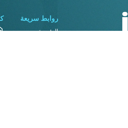
روابط سريعة
ك
الرئيسية
الدورات
مرحبًا بك في منصة IFC – International Facade Consultant،
هات المعمارية في منطقة
المجموعات
ريقيا.
المنتديات
تواصل معنا