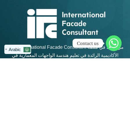
Contact us
مرحبًا بك في منصة IFC – International Facade Consultant،
Arabic
▼
الأكاديمية الرائدة في تعليم هندسة الواجهات المعمارية في
منطقة الشرق الأوسط وشمال أفريقيا.
روابط سريعة
كن على تواصل
info@ifc-
الرئيسية
consultant.com
الدورات
العنوان: القاهرة
الجديدة - مكتب 311 -
المجموعات
مبني 4 هايد بارك -