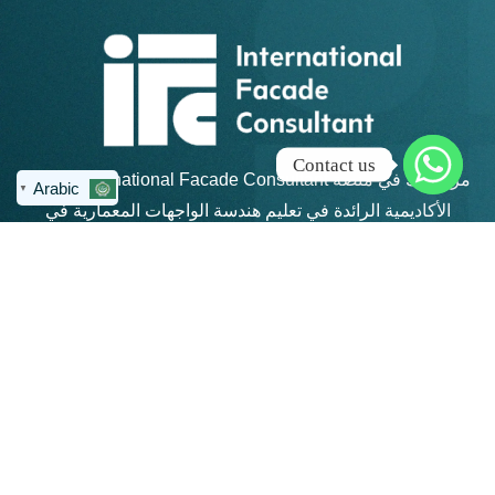
Contact us
مرحبًا بك في منصة IFC – International Facade Consultant،
Arabic
▼
الأكاديمية الرائدة في تعليم هندسة الواجهات المعمارية في
منطقة الشرق الأوسط وشمال أفريقيا.
روابط سريعة
كن على تواصل
info@ifc-
الرئيسية
consultant.com
الدورات
العنوان: القاهرة
الجديدة - مكتب 311 -
المجموعات
مبني 4 هايد بارك -