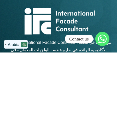
Contact us
مرحبًا بك في منصة IFC – International Facade Consultant،
Arabic
▼
الأكاديمية الرائدة في تعليم هندسة الواجهات المعمارية في
منطقة الشرق الأوسط وشمال أفريقيا.
روابط سريعة
كن على تواصل
info@ifc-
الرئيسية
consultant.com
الدورات
العنوان: القاهرة
الجديدة - مكتب 311 -
المجموعات
مبني 4 هايد بارك -