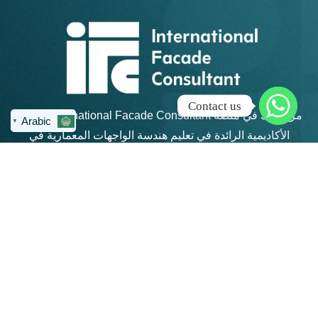
Contact us
مرحبًا بك في منصة IFC – International Facade Consultant،
Arabic
▼
الأكاديمية الرائدة في تعليم هندسة الواجهات المعمارية في
منطقة الشرق الأوسط وشمال أفريقيا.
روابط سريعة
كن على تواصل
info@ifc-
الرئيسية
consultant.com
الدورات
العنوان: القاهرة
الجديدة - مكتب 311 -
المجموعات
مبني 4 هايد بارك -