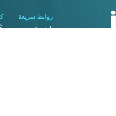
روابط سريعة
ك
الرئيسية
الدورات
مرحبًا بك في منصة IFC – International Facade Consultant،
هات المعمارية في منطقة
المجموعات
ريقيا.
المنتديات
تواصل معنا