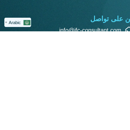
ن على تواصل
Arabic
▼
info@ifc-consultant.com
العنوان: القاهرة الجديدة - مكتب 311
- مبني 4 هايد بارك - بيزنس بلازا -
شارع التسعين الجنوبي
تصميم وتطوير: م. أحمد أسامة