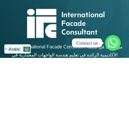
Contact us
مرحبًا بك في منصة IFC – International Facade Consultant،
Arabic
▼
الأكاديمية الرائدة في تعليم هندسة الواجهات المعمارية في
منطقة الشرق الأوسط وشمال أفريقيا.
روابط سريعة
كن على تواصل
info@ifc-
الرئيسية
consultant.com
الدورات
العنوان: القاهرة
الجديدة - مكتب 311 -
المجموعات
مبني 4 هايد بارك -