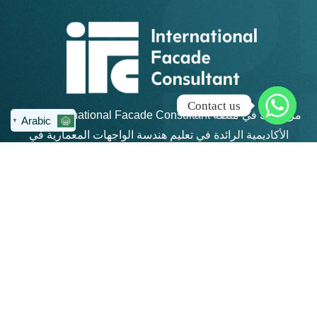
Contact us
مرحبًا بك في منصة IFC – International Facade Consultant،
Arabic
▼
الأكاديمية الرائدة في تعليم هندسة الواجهات المعمارية في
منطقة الشرق الأوسط وشمال أفريقيا.
روابط سريعة
كن على تواصل
info@ifc-
الرئيسية
consultant.com
الدورات
العنوان: القاهرة
الجديدة - مكتب 311 -
المجموعات
مبني 4 هايد بارك -