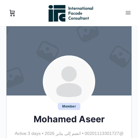
Member
Mohamed Aseer
@00201113301727
•
انضم إلى يناير 2026
•
Active 3 days