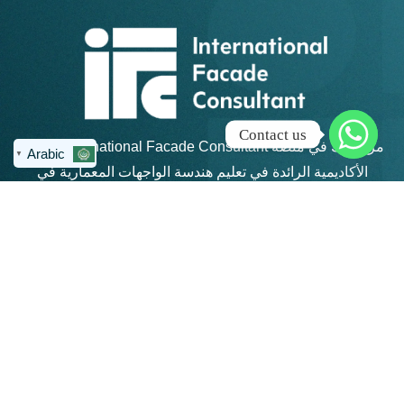
Contact us
مرحبًا بك في منصة IFC – International Facade Consultant،
Arabic
▼
الأكاديمية الرائدة في تعليم هندسة الواجهات المعمارية في
منطقة الشرق الأوسط وشمال أفريقيا.
روابط سريعة
كن على تواصل
info@ifc-
الرئيسية
consultant.com
الدورات
العنوان: القاهرة
الجديدة - مكتب 311 -
المجموعات
مبني 4 هايد بارك -