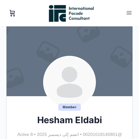
Member
Hesham Eldabi
@00201018140801
•
انضم إلى ديسمبر 2025
•
Active 8