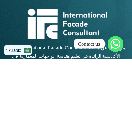
Contact us
مرحبًا بك في منصة IFC – International Facade Consultant،
Arabic
▼
الأكاديمية الرائدة في تعليم هندسة الواجهات المعمارية في
منطقة الشرق الأوسط وشمال أفريقيا.
روابط سريعة
كن على تواصل
info@ifc-
الرئيسية
consultant.com
الدورات
العنوان: القاهرة
الجديدة - مكتب 311 -
المجموعات
مبني 4 هايد بارك -